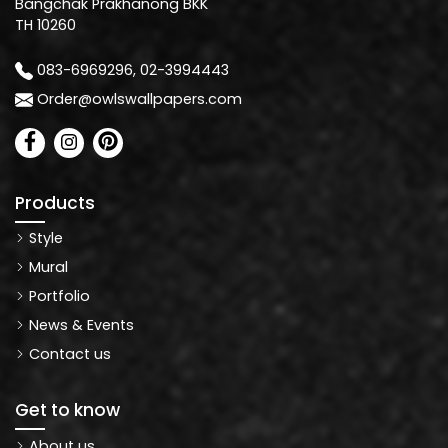
Bangchak Prakhanong BKK
TH 10260
083-6969296, 02-3994443
Order@owlswallpapers.com
Products
Style
Mural
Portfolio
News & Events
Contact us
Get to know
About us