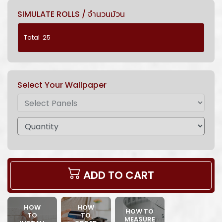
SIMULATE ROLLS / จำนวนม้วน
Select Your Wallpaper
ADD TO CART
HOW
HOW
HOW TO
TO
TO
MEASURE