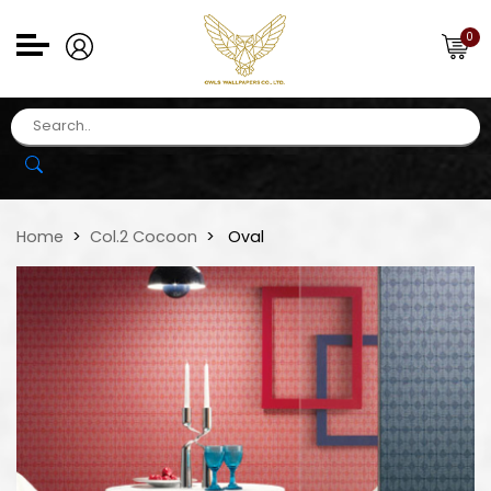
0
Home
Col.2 Cocoon
Oval