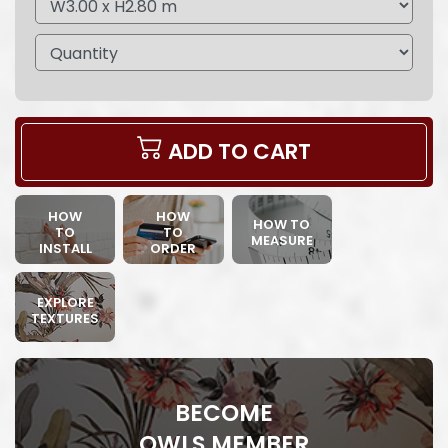
ADD TO CART
HOW
HOW
HOW TO
TO
TO
MEASURE
INSTALL
ORDER
EXPLORE
TEXTURES
BECOME
OWLS MEMBER