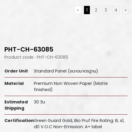
«
1
2
3
4
»
PHT-CH-63085
Product code : PHT-CH-63085
Order Unit
Standard Panel (ขนาดมาตรฐาน)
Material
Premium Non Woven Paper (Matte
finished)
Estimated
30 วัน
Shipping
Certification
Green Guard Gold, Bio Pruf Fire Rating: B, s1,
d0 V.O.C Non-Emission: A+ label