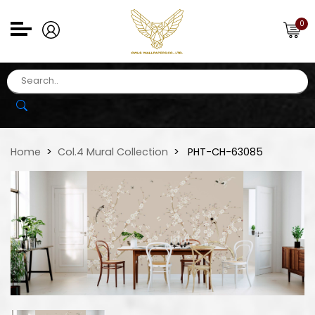
0
Home
Col.4 Mural Collection
PHT-CH-63085