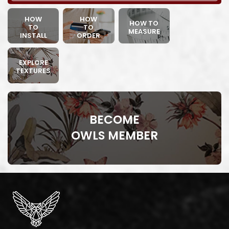
HOW
HOW
HOW TO
TO
TO
MEASURE
INSTALL
ORDER
EXPLORE
TEXTURES
BECOME
OWLS MEMBER