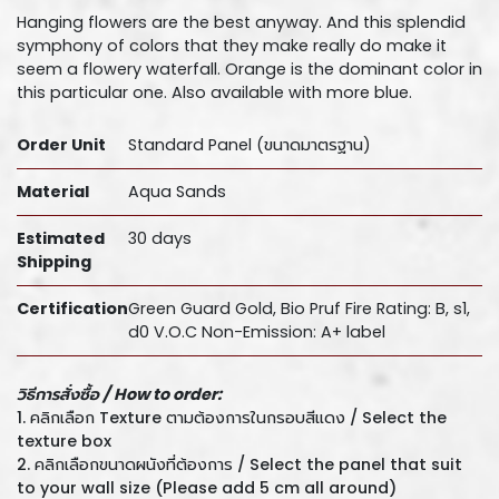
Hanging flowers are the best anyway. And this splendid
symphony of colors that they make really do make it
seem a flowery waterfall. Orange is the dominant color in
this particular one. Also available with more blue.
Order Unit
Standard Panel (ขนาดมาตรฐาน)
Material
Aqua Sands
Estimated
30 days
Shipping
Certification
Green Guard Gold, Bio Pruf Fire Rating: B, s1,
d0 V.O.C Non-Emission: A+ label
วิธีการสั่งซื้อ /
How to order:
1. คลิกเลือก Texture ตามต้องการในกรอบสีแดง / Select the
texture box
2. คลิกเลือกขนาดผนังที่ต้องการ / Select the panel that suit
to your wall size (Please add 5 cm all around)